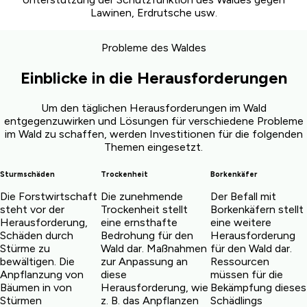
Lawinen, Erdrutsche usw.
Probleme des Waldes
Einblicke in die Herausforderungen
Um den täglichen Herausforderungen im Wald
entgegenzuwirken und Lösungen für verschiedene Probleme
im Wald zu schaffen, werden Investitionen für die folgenden
Themen eingesetzt.
Sturmschäden
Trockenheit
Borkenkäfer
Die Forstwirtschaft
Die zunehmende
Der Befall mit
steht vor der
Trockenheit stellt
Borkenkäfern stellt
Herausforderung,
eine ernsthafte
eine weitere
Schäden durch
Bedrohung für den
Herausforderung
Stürme zu
Wald dar. Maßnahmen
für den Wald dar.
bewältigen. Die
zur Anpassung an
Ressourcen
Anpflanzung von
diese
müssen für die
Bäumen in von
Herausforderung, wie
Bekämpfung dieses
Stürmen
z. B. das Anpflanzen
Schädlings