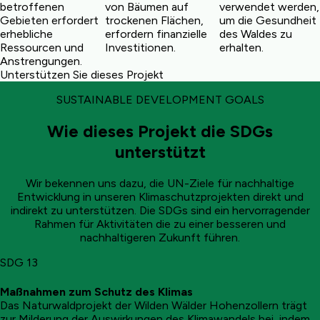
betroffenen
von Bäumen auf
verwendet werden,
Gebieten erfordert
trockenen Flächen,
um die Gesundheit
erhebliche
erfordern finanzielle
des Waldes zu
Ressourcen und
Investitionen.
erhalten.
Anstrengungen.
Unterstützen Sie dieses Projekt
SUSTAINABLE DEVELOPMENT GOALS
Wie dieses Projekt die SDGs
unterstützt
Wir bekennen uns dazu, die UN-Ziele für nachhaltige
Entwicklung in unseren Klimaschutzprojekten direkt und
indirekt zu unterstützen. Die SDGs sind ein hervorragender
Rahmen für Aktivitäten die zu einer besseren und
nachhaltigeren Zukunft führen.
SDG 13
Maßnahmen zum Schutz des Klimas
Das Naturwaldprojekt der Wilden Wälder Hohenzollern trägt
zur Milderung der Auswirkungen des Klimawandels bei, indem